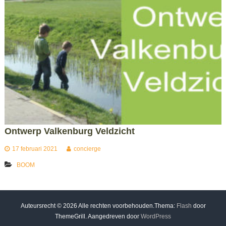
Ontwerp Valkenburg Veldzicht
17 februari 2021
concierge
BOOM
Auteursrecht © 2026
Alle rechten voorbehouden.Thema:
Flash
door
ThemeGrill. Aangedreven door
WordPress